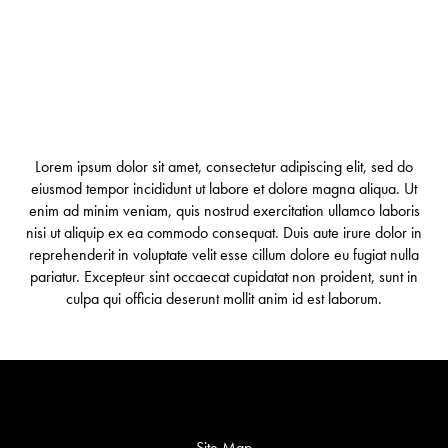
Lorem ipsum dolor sit amet, consectetur adipiscing elit, sed do
eiusmod tempor incididunt ut labore et dolore magna aliqua. Ut
enim ad minim veniam, quis nostrud exercitation ullamco laboris
nisi ut aliquip ex ea commodo consequat. Duis aute irure dolor in
reprehenderit in voluptate velit esse cillum dolore eu fugiat nulla
pariatur. Excepteur sint occaecat cupidatat non proident, sunt in
culpa qui officia deserunt mollit anim id est laborum.
Site Map